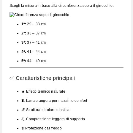
Scegli la misura in base alla circonferenza sopra il ginocchio:
1ª:
29 – 33 cm
2ª:
33 – 37 cm
3ª:
37 – 41 cm
4ª:
41 – 44 cm
5ª:
44 – 49 cm
✅ Caratteristiche principali
🔥 Effetto termico naturale
🧵 Lana e angora per massimo comfort
🦵 Struttura tubolare elastica
💪 Compressione leggera di supporto
❄️ Protezione dal freddo