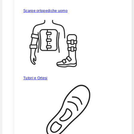
Scarpe ortopediche uomo
Tutori e Ortesi