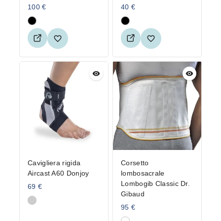
100
€
40
€
Cavigliera rigida
Corsetto
Aircast A60 Donjoy
lombosacrale
Lombogib Classic Dr.
69
€
Gibaud
95
€