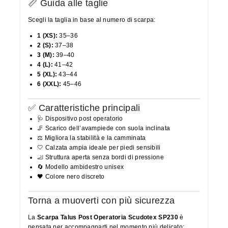
📏 Guida alle taglie
Scegli la taglia in base al numero di scarpa:
1 (XS):
35–36
2 (S):
37–38
3 (M):
39–40
4 (L):
41–42
5 (XL):
43–44
6 (XXL):
45–46
✅ Caratteristiche principali
🩺 Dispositivo post operatorio
🦵 Scarico dell’avampiede con suola inclinata
⚖️ Migliora la stabilità e la camminata
🤍 Calzata ampia ideale per piedi sensibili
🦶 Struttura aperta senza bordi di pressione
🔄 Modello ambidestro unisex
🖤 Colore nero discreto
Torna a muoverti con più sicurezza
La
Scarpa Talus Post Operatoria Scudotex SP230
è
pensata per accompagnarti nel momento più delicato: