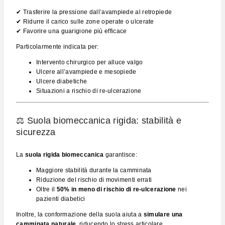
✔ Trasferire la pressione dall’avampiede al retropiede
✔ Ridurre il carico sulle zone operate o ulcerate
✔ Favorire una guarigione più efficace
Particolarmente indicata per:
Intervento chirurgico per alluce valgo
Ulcere all’avampiede e mesopiede
Ulcere diabetiche
Situazioni a rischio di re-ulcerazione
⚖️ Suola biomeccanica rigida: stabilità e
sicurezza
La
suola rigida biomeccanica
garantisce:
Maggiore stabilità durante la camminata
Riduzione del rischio di movimenti errati
Oltre il
50% in meno di rischio di re-ulcerazione
nei
pazienti diabetici
Inoltre, la conformazione della suola aiuta a
simulare una
camminata naturale
, riducendo lo stress articolare.