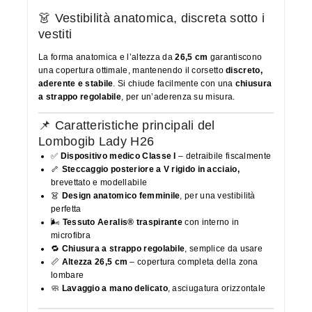
👗 Vestibilità anatomica, discreta sotto i
vestiti
La forma anatomica e l’altezza da
26,5 cm
garantiscono
una copertura ottimale, mantenendo il corsetto
discreto,
aderente e stabile
. Si chiude facilmente con una
chiusura
a strappo regolabile
, per un’aderenza su misura.
📌 Caratteristiche principali del
Lombogib Lady H26
✅
Dispositivo medico Classe I
– detraibile fiscalmente
🦴
Steccaggio posteriore a V rigido in acciaio,
brevettato e modellabile
👗
Design anatomico femminile
, per una vestibilità
perfetta
🌬
Tessuto Aeralis® traspirante
con interno in
microfibra
🔁
Chiusura a strappo regolabile
, semplice da usare
📏
Altezza 26,5 cm
– copertura completa della zona
lombare
🧼
Lavaggio a mano delicato
, asciugatura orizzontale