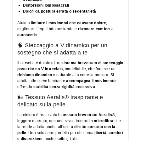
Distorsioni lombosacrali
Dolori da postura errata o sedentarietà
Aiuta a
limitare i movimenti che causano dolore
,
migliorare l’equilibrio posturale e
ritrovare comfort e
autonomia
.
🧠 Steccaggio a V dinamico per un
sostegno che si adatta a te
Il corsetto è dotato di un
sistema brevettato di steccaggio
posteriore a V in acciaio
, modellabile, che fornisce un
richiamo dinamico
e naturale alla corretta postura. Si
adatta alle curve lombari e
accompagna il movimento
,
offrendo
stabilità senza rigidità eccessiva
.
🌬 Tessuto Aeralis® traspirante e
delicato sulla pelle
La cintura è realizzata in
tessuto brevettato Aeralis®
,
leggero e aerato, con uno strato interno in
microfibra
che
la rende adatta anche all’uso
a diretto contatto con la
pelle
. Una soluzione perfetta per chi cerca
libertà, comfort
e discrezione
, anche sotto gli abiti.