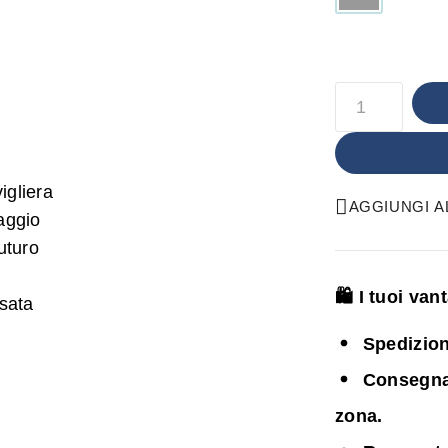
AGGIUNGI AL
🛍️ I tuoi va
Spedizion
Consegna i
zona.