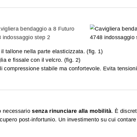
l tallone nella parte elasticizzata. (fig. 1)
ia e fissale con il velcro. (fig. 2)
lo di compressione stabile ma confortevole. Evita tensio
to necessario
senza rinunciare alla mobilità
. È discre
ecupero post‑infortunio. Un investimento su cui contare