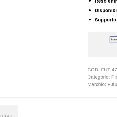
Reso entr
Disponib
Supporto
COD:
FUT 4
Categorie:
Pi
Marchio:
Fut
ntive