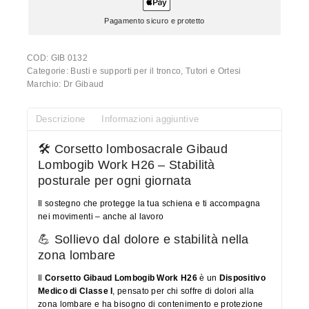
Pagamento sicuro e protetto
COD:
GIB 0132
Categorie:
Busti e supporti per il tronco
,
Tutori e Ortesi
Marchio:
Dr Gibaud
Descrizione
Informazioni aggiuntive
🛠️ Corsetto lombosacrale Gibaud
Lombogib Work H26 – Stabilità
posturale per ogni giornata
Il sostegno che protegge la tua schiena e ti accompagna
nei movimenti – anche al lavoro
💪 Sollievo dal dolore e stabilità nella
zona lombare
Il
Corsetto Gibaud Lombogib Work H26
è un
Dispositivo
Medico di Classe I
, pensato per chi soffre di dolori alla
zona lombare e ha bisogno di contenimento e protezione