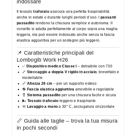
indossare
Il tessuto
traforato
assicura una perfetta traspirabilità
anche in estate o durante lunghi periodi d’uso. I
passanti
passadito
rendono la chiusura semplice e autonoma. Il
corsetto si adatta perfettamente al corpo sopra una maglia
leggera, ma può essere indossato anche senza la fascia
elastica aggiuntiva per un sostegno più leggero.
📌 Caratteristiche principali del
Lombogib Work H26
✅
Dispositivo medico Classe I
– detraibile con 730
🦴
Steccaggio a doppia V rigido in acciaio
, brevettato e
modellabile
📏
Altezza 26 cm
– per un supporto esteso
🔁
Fascia elastica aggiuntiva
amovibile e regolabile
🧷
Sistema passadito
per una chiusura facile e sicura
🌬
Tessuto traforato
leggero e traspirante
🧼
Lavaggio a mano
a 30° C, asciugatura orizzontale
📏 Guida alle taglie – trova la tua misura
in pochi secondi