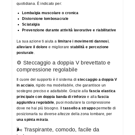
quotidiana. È indicato per:
Lombalgia muscolare o cronica
Distorsione lombosacrale
Sciatalgia
Prevenzione durante attività lavorative e riabilitative
La sua azione ti aiuta a
limitare i movimenti dannosi
,
alleviare il dolore
e migliorare
stabilità e percezione
posturale
.
⚙️ Steccaggio a doppia V brevettato e
compressione regolabile
Il cuore del supporto è il sistema di
steccaggio a doppia V
in acciaio
, rigido ma modellabile, che garantisce un
sostegno preciso e adattabile. Grazie alla
fascia elastica
principale con doppia banda di rinforzo
e alla
fascia
aggiuntiva regolabile
, puoi modulare la compressione
dove ne hai più bisogno. Il
tassello a strappo
permette di
posizionarla su diverse altezze della zona lombare, per
una spinta mirata
.
🌬 Traspirante, comodo, facile da