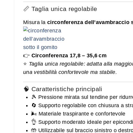
📏 Taglia unica regolabile
Misura la
circonferenza dell’avambraccio s
👉
Circonferenza 17,8 – 35,6 cm
⭐
Taglia unica regolabile: adatta alla maggio
una vestibilità confortevole ma stabile.
🧠 Caratteristiche principali
🎾 Pressione mirata sul tendine per ridurre
🔄 Supporto regolabile con chiusura a st
🌬️ Materiale traspirante e confortevole
👌 Supporto moderato ideale per epicondilit
🤲 Utilizzabile sul braccio sinistro o dest