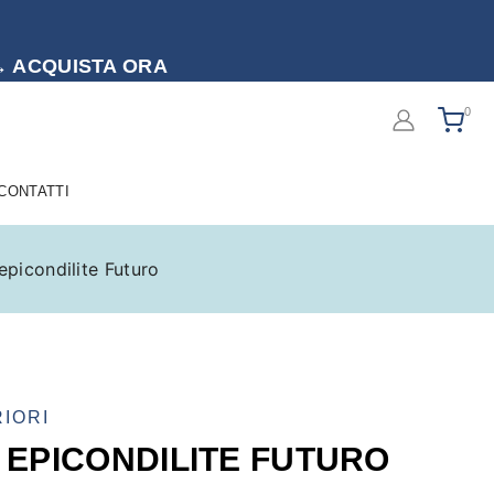
to → ACQUISTA ORA
0
 CONTATTI
epicondilite Futuro
IORI
 EPICONDILITE FUTURO