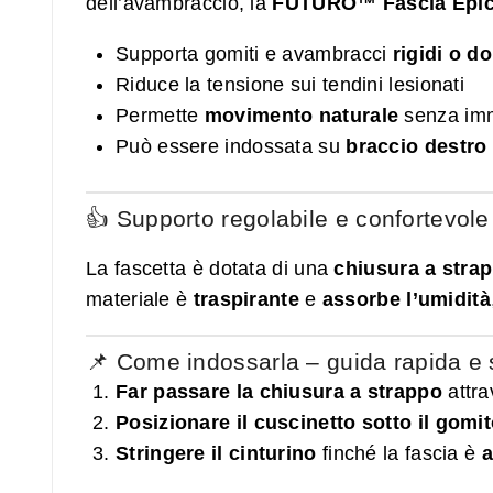
dell’avambraccio, la
FUTURO™ Fascia Epico
Supporta gomiti e avambracci
rigidi o do
Riduce la tensione sui tendini lesionati
Permette
movimento naturale
senza immo
Può essere indossata su
braccio destro 
👍 Supporto regolabile e confortevole
La fascetta è dotata di una
chiusura a strap
materiale è
traspirante
e
assorbe l’umidità
📌 Come indossarla – guida rapida e
Far passare la chiusura a strappo
attra
Posizionare il cuscinetto sotto il gomi
Stringere il cinturino
finché la fascia è
a