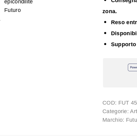
Consegna i
zona.
Reso entr
Disponib
Supporto
COD:
FUT 4
Categorie:
Art
Marchio:
Fut