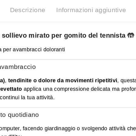
Descrizione
Informazioni aggiuntive
ollievo mirato per gomito del tennista 🤲
 per avambracci doloranti
l’avambraccio
a)
,
tendinite o dolore da movimenti ripetitivi
, quest
revettato
applica una compressione delicata ma profon
ntinui la tua attività.
to quotidiano
computer, facendo giardinaggio o svolgendo attività che