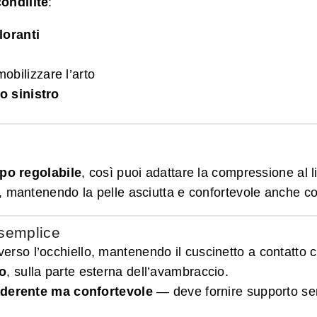
ndilite
:
loranti
bilizzare l’arto
o sinistro
po regolabile
, così puoi adattare la compressione al liv
, mantenendo la pelle asciutta e confortevole anche c
 semplice
verso l’occhiello, mantenendo il cuscinetto a contatto 
to
, sulla parte esterna dell’avambraccio.
derente ma confortevole
— deve fornire supporto senz