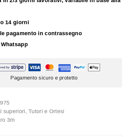
n 2/3 giorni lavorativi, variabile in base alla
o 14 giorni
ile pagamento in contrassegno
 Whatsapp
Pagamento sicuro e protetto
5975
i superiori
,
Tutori e Ortesi
uro 3m