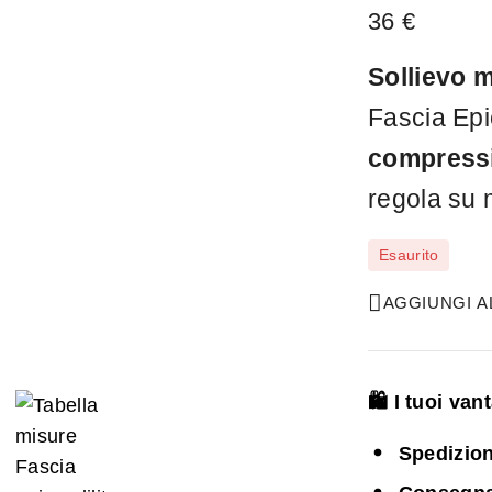
36
€
Sollievo m
Fascia Ep
compress
regola su m
Esaurito
AGGIUNGI AL
🛍️ I tuoi va
Spedizion