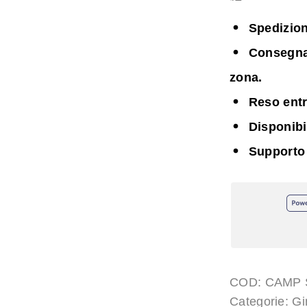
Spedizion
Consegna i
zona.
Reso entr
Disponib
Supporto
COD:
CAMP 
Categorie:
Gi