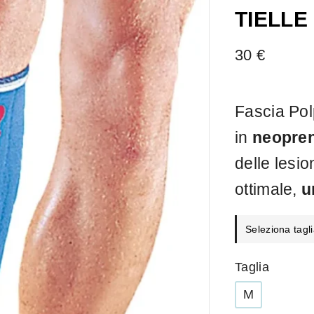
TIELLE
30
€
Fascia Po
in
neopre
delle lesi
ottimale,
u
Seleziona tagli
Taglia
M