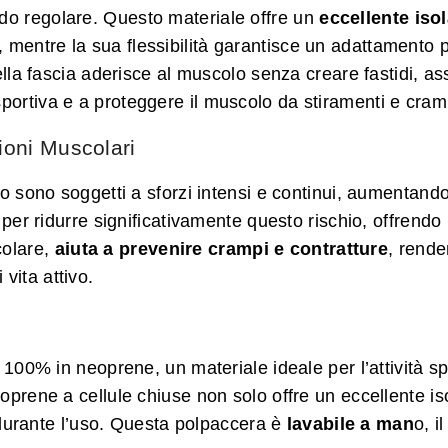
odo regolare. Questo materiale offre un
eccellente iso
 mentre la sua flessibilità garantisce un adattamento 
lla fascia aderisce al muscolo senza creare fastidi, ass
sportiva e a proteggere il muscolo da stiramenti e cram
ioni Muscolari
cio sono soggetti a sforzi intensi e continui, aumentando
 per ridurre significativamente questo rischio, offren
olare,
aiuta a prevenire crampi e contratture
, rende
vita attivo.
 100% in neoprene, un materiale ideale per l’attività spo
 neoprene a cellule chiuse non solo offre un eccellente
durante l’uso. Questa polpaccera è
lavabile a man
o, i