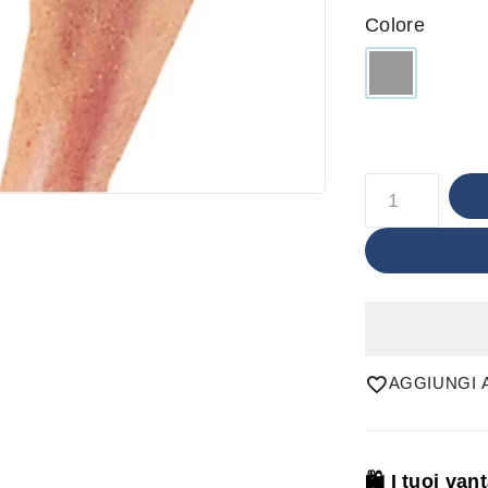
Colore
AGGIUNGI A
🛍️ I tuoi va