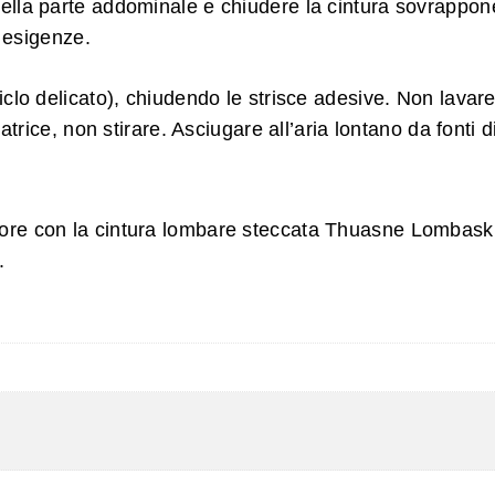
la parte addominale e chiudere la cintura sovrapponend
e esigenze.
iclo delicato), chiudendo le strisce adesive. Non lavare
ice, non stirare. Asciugare all’aria lontano da fonti di
dolore con la cintura lombare steccata Thuasne Lombask
.