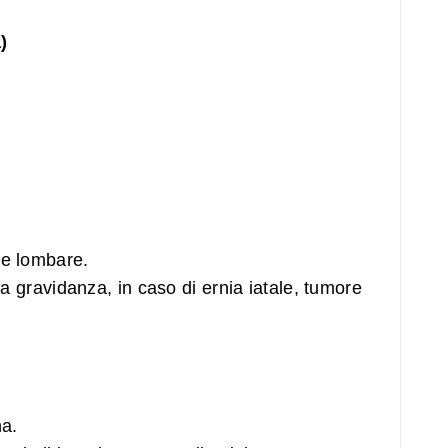
)
le lombare.
la gravidanza, in caso di ernia iatale, tumore
na.