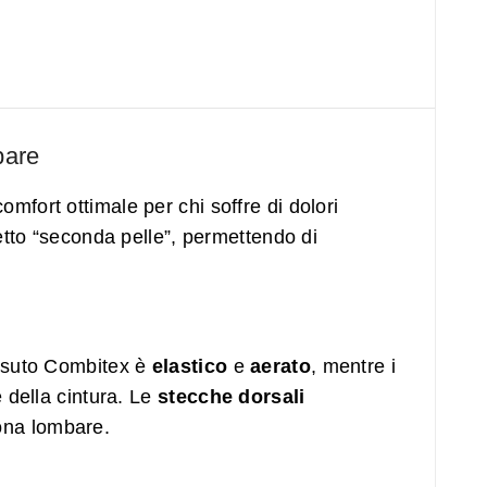
bare
mfort ottimale per chi soffre di dolori
fetto “seconda pelle”, permettendo di
essuto Combitex è
elastico
e
aerato
, mentre i
 della cintura. Le
stecche dorsali
zona lombare.