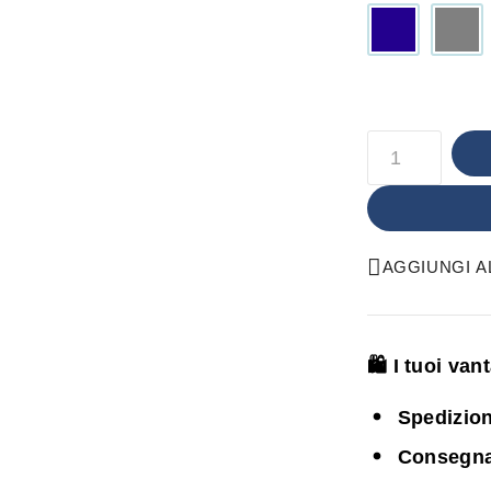
AGGIUNGI AL
🛍️ I tuoi va
Spedizion
Consegna i