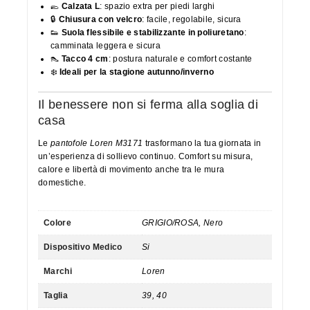
🥿
Calzata L
: spazio extra per piedi larghi
🔒
Chiusura con velcro
: facile, regolabile, sicura
👟
Suola flessibile e stabilizzante in poliuretano
:
camminata leggera e sicura
👠
Tacco 4 cm
: postura naturale e comfort costante
❄️
Ideali per la stagione autunno/inverno
Il benessere non si ferma alla soglia di
casa
Le
pantofole Loren M3171
trasformano la tua giornata in
un’esperienza di sollievo continuo. Comfort su misura,
calore e libertà di movimento anche tra le mura
domestiche.
Colore
GRIGIO/ROSA, Nero
Dispositivo Medico
Si
Marchi
Loren
Taglia
39, 40