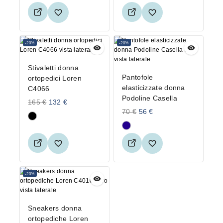
-20%
-20%
Stivaletti donna
Pantofole
ortopedici Loren
elasticizzate donna
C4066
Podoline Casella
165
€
132
€
70
€
56
€
-20%
Sneakers donna
ortopediche Loren