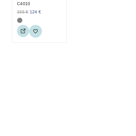
C4010
155
€
124
€