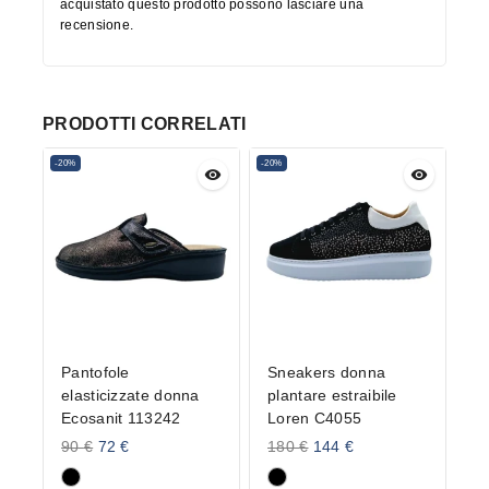
acquistato questo prodotto possono lasciare una
recensione.
PRODOTTI CORRELATI
-20%
-20%
Pantofole
Sneakers donna
elasticizzate donna
plantare estraibile
Ecosanit 113242
Loren C4055
90
€
72
€
180
€
144
€