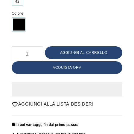
42
Colore
AGGIUNGI AL CARRELLO
ACQUISTA ORA
AGGIUNGI ALLA LISTA DESIDERI
🛍️ I tuoi vantaggi, fin dal primo passo: