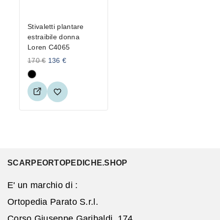
Stivaletti plantare
estraibile donna
Loren C4065
170
€
136
€
SCARPEORTOPEDICHE.SHOP
E' un marchio di :
Ortopedia Parato S.r.l.
Corso Giuseppe Garibaldi, 174