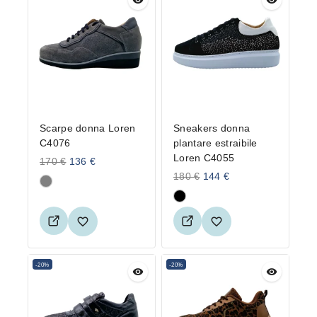
Scarpe donna Loren
Sneakers donna
C4076
plantare estraibile
Loren C4055
170
€
136
€
180
€
144
€
-20%
-20%