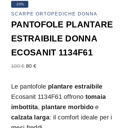
-20%
SCARPE ORTOPEDICHE DONNA
PANTOFOLE PLANTARE
ESTRAIBILE DONNA
ECOSANIT 1134F61
100
€
80
€
Le pantofole
plantare estraibile
Ecosanit 1134F61 offrono
tomaia
imbottita
,
plantare morbido
e
calzata larga
: il comfort ideale per i
mesi freddi.