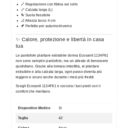
🔗 Regolazione con fibbia sul collo
📏 Calzata larga (L)
🌀 Suola flessibile
📐 Altezza tacco 4 cm
🍂 Perfette per autunno/inverno
✨ Calore, protezione e libertà in casa
tua
Le pantofole plantare estraibile donna Ecosanit 1134F61
non sono semplici pantofole, ma un alleato di benessere
quotidiano. Grazie alla tomaia imbottita, al plantare
estraibile e alla calzata larga, ogni passo diventa più
leggero e sicuro anche durante i mesi più freddi.
Scegli Ecosanit 1134F61 e coccola i tuoi piedi con il
comfort che meritano.
Dispositivo Medico
Si
Taglia
42
Colore
Nero