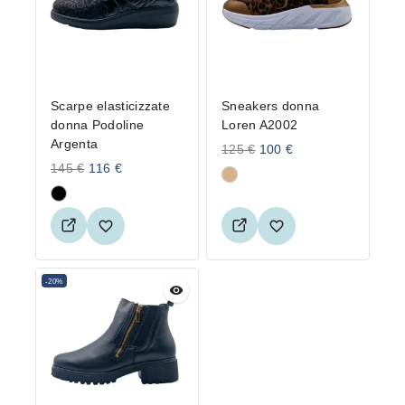
Scarpe elasticizzate
Sneakers donna
donna Podoline
Loren A2002
Argenta
125
€
100
€
145
€
116
€
-20%