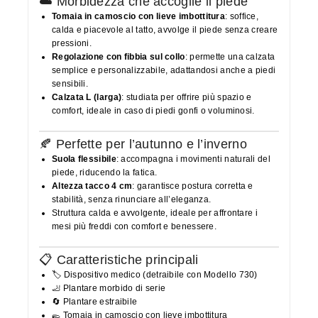
☁️ Morbidezza che accoglie il piede
Tomaia in camoscio con lieve imbottitura
: soffice,
calda e piacevole al tatto, avvolge il piede senza creare
pressioni.
Regolazione con fibbia sul collo
: permette una calzata
semplice e personalizzabile, adattandosi anche a piedi
sensibili.
Calzata L (larga)
: studiata per offrire più spazio e
comfort, ideale in caso di piedi gonfi o voluminosi.
🍂 Perfette per l’autunno e l’inverno
Suola flessibile
: accompagna i movimenti naturali del
piede, riducendo la fatica.
Altezza tacco 4 cm
: garantisce postura corretta e
stabilità, senza rinunciare all’eleganza.
Struttura calda e avvolgente, ideale per affrontare i
mesi più freddi con comfort e benessere.
📋 Caratteristiche principali
🏷️ Dispositivo medico (detraibile con Modello 730)
🦶 Plantare morbido di serie
🔄 Plantare estraibile
🥿 Tomaia in camoscio con lieve imbottitura