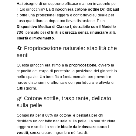
Hai bisogno di un supporto efficace ma non invadente per
il tuo ginocchio? La
Ginocchiera cotone sottile Dr. Gibaud
ti offre una protezione leggera e confortevole, ideale per
l’uso quotidiano o dopo una lieve distorsione. È un
Dispositivo Medico di Classe I
,
detraibile con il Modello
730
, pensato per
offrirti sicurezza senza rinunciare alla
libertà di movimento
.
🔄 Propriocezione naturale: stabilità che
senti
Questa ginocchiera stimola la
propriocezione
, ovvero la
capacità del corpo di percepire la posizione del ginocchio
nello spazio. Un beneficio fondamentale per prevenire
nuove distorsioni o affrontare con più fiducia le attività di
tutti i giorni.
🌿 Cotone sottile, traspirante, delicato
sulla pelle
Composta per il 68% da cotone, è pensata per chi
desidera un contatto naturale sulla pelle. La sua struttura
leggera e sottile la rende
ideale da indossare sotto i
vestiti
, senza creare ingombro né fastidi.