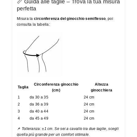
📏 Guida alle taglie – Trova la tua misura
perfetta
Misura la
circonferenza del ginocchio semiflesso
, poi
consulta la tabella:
Circonferenza ginocchio
Altezza
Taglia
(cm)
ginocchiera
1
da 30 a 35
24 cm
2
da 36 a 39
24 cm
3
da 40 a 44
24 cm
4
da 45 a 49
24 cm
📌
Tolleranza: ±1 cm. Se sei a cavallo tra due taglie, scegli
quella più grande per un comfort ottimale.