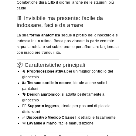
Comfort che dura tutto il giorno, anche nelle stagioni più
calde.
👖 Invisibile ma presente: facile da
indossare, facile da amare
La sua
forma anatomica
segue il profilo del ginocchio e si
indossa in un attimo. Basta posizionare la parte centrale
sopra la rotula e sei subito pronto per affrontare la giornata
con maggiore tranquillità.
📦 Caratteristiche principali
🔄
Propriocezione attiva
per un miglior controllo del
ginocchio
🌬️
Tessuto sottile in cotone
, ideale anche sotto i
pantaloni
👣
Design anatomico
: si adatta perfettamente al
ginocchio
🧘‍♂️
Supporto leggero
, ideale per postumi di piccole
distorsioni
✅
Dispositivo Medico Classe I
, detraibile fiscalmente
🧼
Lavabile a mano
, facile manutenzione