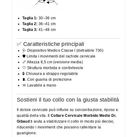
Taglia 1:
30–36 cm
Taglia 2:
36–41 cm
Taglia 3:
41–48 cm
✅ Caratteristiche principali
🩺 Dispositivo Medico Classe I (detraibile 730)
🛡️ Limita i movimenti del rachide cervicale
📏 Altezza 8,5 cm (versione media)
🤍 Struttura morbida e confortevole
🔒 Chiusura a strappo regolabile
🧵 Con guaina di protezione
🧼 Lavabile a mano
Sostieni il tuo collo con la giusta stabilità
Il dolore cervicale può influire su concentrazione, riposo e
qualità della vita. Il
Collare Cervicale Morbido Medio Dr.
Gibaud
ti aiuta a stabilizzare il collo in modo più deciso,
riducendo i movimenti che possono rallentare la
guarigione.