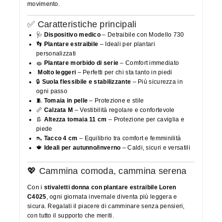
movimento.
✅ Caratteristiche principali
🩺
Dispositivo medico
– Detraibile con Modello 730
👣
Plantare estraibile
– Ideali per plantari
personalizzati
🧽
Plantare morbido di serie
– Comfort immediato
Molto leggeri
– Perfetti per chi sta tanto in piedi
🔒
Suola flessibile e stabilizzante
– Più sicurezza in
ogni passo
🧵
Tomaia in pelle
– Protezione e stile
📏
Calzata M
– Vestibilità regolare e confortevole
👢
Altezza tomaia 11 cm
– Protezione per caviglia e
piede
👠
Tacco 4 cm
– Equilibrio tra comfort e femminilità
🍁
Ideali per autunno/inverno
– Caldi, sicuri e versatili
💖 Cammina comoda, cammina serena
Con i
stivaletti donna con plantare estraibile Loren
C4025
, ogni giornata invernale diventa più leggera e
sicura. Regalati il piacere di camminare senza pensieri,
con tutto il supporto che meriti.