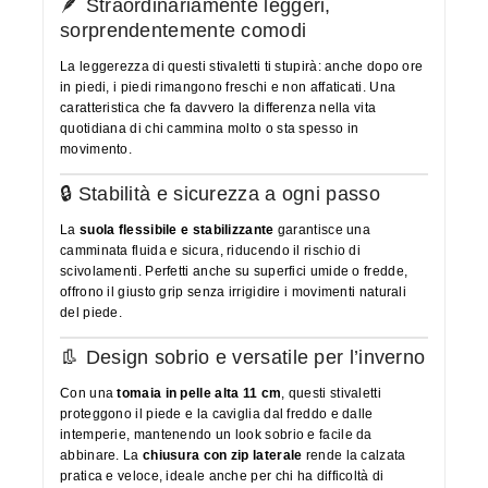
🪶 Straordinariamente leggeri,
sorprendentemente comodi
La leggerezza di questi stivaletti ti stupirà: anche dopo ore
in piedi, i piedi rimangono freschi e non affaticati. Una
caratteristica che fa davvero la differenza nella vita
quotidiana di chi cammina molto o sta spesso in
movimento.
🔒 Stabilità e sicurezza a ogni passo
La
suola flessibile e stabilizzante
garantisce una
camminata fluida e sicura, riducendo il rischio di
scivolamenti. Perfetti anche su superfici umide o fredde,
offrono il giusto grip senza irrigidire i movimenti naturali
del piede.
👢 Design sobrio e versatile per l’inverno
Con una
tomaia in pelle alta 11 cm
, questi stivaletti
proteggono il piede e la caviglia dal freddo e dalle
intemperie, mantenendo un look sobrio e facile da
abbinare. La
chiusura con zip laterale
rende la calzata
pratica e veloce, ideale anche per chi ha difficoltà di