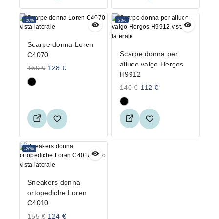
-20%
-20%
Scarpe donna Loren
Scarpe donna per
C4070
alluce valgo Hergos
160
€
128
€
H9912
140
€
112
€
-20%
Sneakers donna
ortopediche Loren
C4010
155
€
124
€