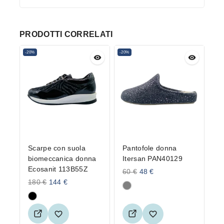
PRODOTTI CORRELATI
-20%
-20%
Scarpe con suola
Pantofole donna
biomeccanica donna
Itersan PAN40129
Ecosanit 113B55Z
60
€
48
€
180
€
144
€