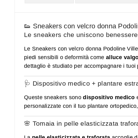
👟 Sneakers con velcro donna Podoline
Le sneakers che uniscono benessere o
Le Sneakers con velcro donna Podoline Vill
piedi sensibili o deformità come
alluce valg
dettaglio è studiato per accompagnare i tuoi 
🩺 Dispositivo medico + plantare estra
Queste sneakers sono
dispositivo medico
e
personalizzate con il tuo plantare ortopedic
🌸 Tomaia in pelle elasticizzata trafor
La
pelle elasticizzata e traforata
accoglie d