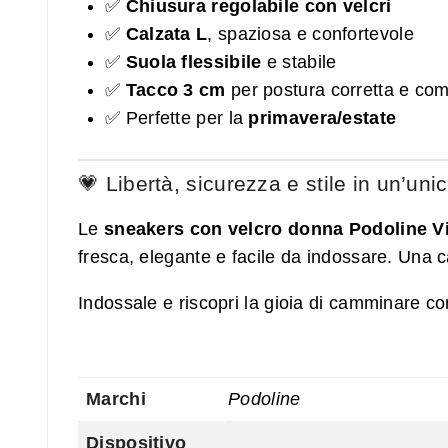
✅
Chiusura regolabile con velcri
✅
Calzata L
, spaziosa e confortevole
✅
Suola flessibile
e stabile
✅
Tacco 3 cm
per postura corretta e com
✅ Perfette per la
primavera/estate
💗 Libertà, sicurezza e stile in un’uni
Le
sneakers con velcro donna Podoline Vi
fresca, elegante e facile da indossare. Una c
Indossale e riscopri la gioia di camminare c
Marchi
Podoline
Dispositivo