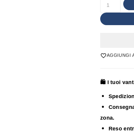
AGGIUNGI A
🛍️ I tuoi va
Spedizion
Consegna i
zona.
Reso entr