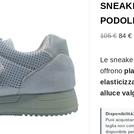
SNEAK
PODOLI
105
€
84
€
Le sneaker
offrono
pla
elasticizz
alluce val
Disponibilità
Puoi acquistar
taglia non com
disponibile pe