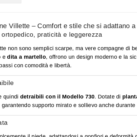
 Villette – Comfort e stile che si adattano a
rtopedico, praticità e leggerezza
ette non sono semplici scarpe, ma vere compagne di be
o
e
dita a martello
, offrono un design moderno e la si
passi con comodità e libertà.
ibile
 quindi
detraibili con il Modello 730
. Dotate di
plant
o, garantendo supporto mirato e sollievo anche durant
ata
olcemente il piede, adattandosi a gonfiori e deformità