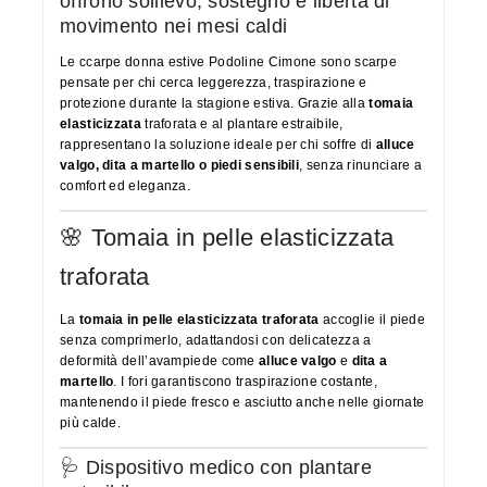
offrono sollievo, sostegno e libertà di
movimento nei mesi caldi
Le ccarpe donna estive Podoline Cimone sono scarpe
pensate per chi cerca leggerezza, traspirazione e
protezione durante la stagione estiva. Grazie alla
tomaia
elasticizzata
traforata e al plantare estraibile,
rappresentano la soluzione ideale per chi soffre di
alluce
valgo, dita a martello o piedi sensibili
, senza rinunciare a
comfort ed eleganza.
🌸 Tomaia in pelle elasticizzata
traforata
La
tomaia in pelle elasticizzata traforata
accoglie il piede
senza comprimerlo, adattandosi con delicatezza a
deformità dell’avampiede come
alluce valgo
e
dita a
martello
. I fori garantiscono traspirazione costante,
mantenendo il piede fresco e asciutto anche nelle giornate
più calde.
🩺 Dispositivo medico con plantare