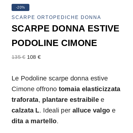
-20%
SCARPE ORTOPEDICHE DONNA
SCARPE DONNA ESTIVE
PODOLINE CIMONE
135
€
108
€
Le Podoline scarpe donna estive
Cimone offrono
tomaia elasticizzata
traforata
,
plantare estraibile
e
calzata L
. Ideali per
alluce valgo
e
dita a martello
.