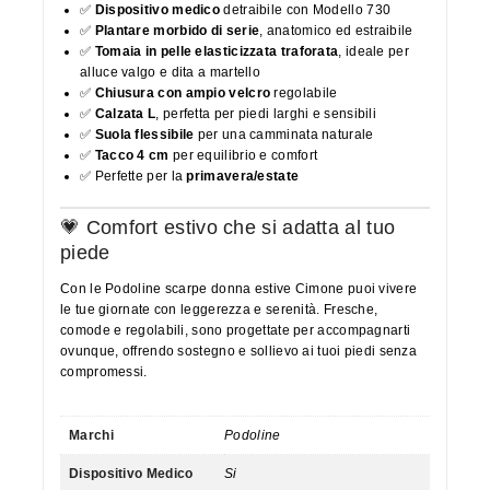
✅
Dispositivo medico
detraibile con Modello 730
✅
Plantare morbido di serie
, anatomico ed estraibile
✅
Tomaia in pelle elasticizzata traforata
, ideale per
alluce valgo e dita a martello
✅
Chiusura con ampio velcro
regolabile
✅
Calzata L
, perfetta per piedi larghi e sensibili
✅
Suola flessibile
per una camminata naturale
✅
Tacco 4 cm
per equilibrio e comfort
✅ Perfette per la
primavera/estate
💗 Comfort estivo che si adatta al tuo
piede
Con le Podoline scarpe donna estive Cimone puoi vivere
le tue giornate con leggerezza e serenità. Fresche,
comode e regolabili, sono progettate per accompagnarti
ovunque, offrendo sostegno e sollievo ai tuoi piedi senza
compromessi.
Marchi
Podoline
Dispositivo Medico
Si