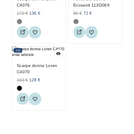
C4076
Ecosanit 113G069
170
€
136
€
90
€
72
€
-20%
Scarpe donna Loren
C4070
160
€
128
€