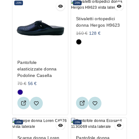
-20%
-20%
Stivaletti ortopedici
donna Hergos H9623
160
€
128
€
Pantofole
elasticizzate donna
Podoline Casella
70
€
56
€
-20%
-20%
Scarpe donna Loren
Pantofole donna