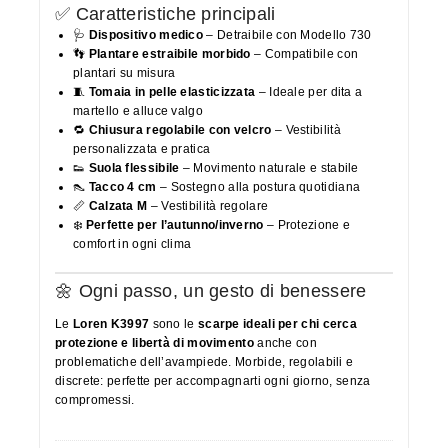
✅ Caratteristiche principali
🩺
Dispositivo medico
– Detraibile con Modello 730
👣
Plantare estraibile morbido
– Compatibile con
plantari su misura
🧵
Tomaia in pelle elasticizzata
– Ideale per dita a
martello e alluce valgo
🔁
Chiusura regolabile con velcro
– Vestibilità
personalizzata e pratica
👟
Suola flessibile
– Movimento naturale e stabile
👠
Tacco 4 cm
– Sostegno alla postura quotidiana
📏
Calzata M
– Vestibilità regolare
❄️
Perfette per l’autunno/inverno
– Protezione e
comfort in ogni clima
🌼 Ogni passo, un gesto di benessere
Le
Loren K3997
sono le
scarpe ideali per chi cerca
protezione e libertà di movimento
anche con
problematiche dell’avampiede. Morbide, regolabili e
discrete: perfette per accompagnarti ogni giorno, senza
compromessi.