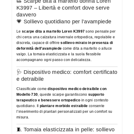
👟 Scarpe dita a martello donna Loren
K3997 – Libertà e comfort dove serve
davvero
💗 Sollievo quotidiano per l’avampiede
Le
scarpe dita a martello Loren K3997
sono pensate per
chi cerca una calzatura invernale ortopedica, regolabile e
discreta, capace di offrire
sollievo mirato in presenza di
deformità dell’avampiede
come dita a martello o alluce
valgo. La tomaia elasticizzata e la suola flessibile
accompagnano ogni passo con delicatezza.
🩺 Dispositivo medico: comfort certificato
e detraibile
Classificate come
dispositivo medico detraibile con
Modello 730
, queste scarpe garantiscono
supporto
terapeutico e benessere ortopedico
in ogni contesto
quotidiano. Il
plantare morbido estraibile
consente
l’inserimento di plantari personalizzati per un comfort su
misura.
🧵 Tomaia elasticizzata in pelle: sollievo