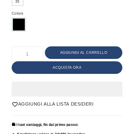
35
Colore
AGGIUNGI AL CARRELLO
ACQUISTA ORA
AGGIUNGI ALLA LISTA DESIDERI
🛍️ I tuoi vantaggi, fin dal primo passo: