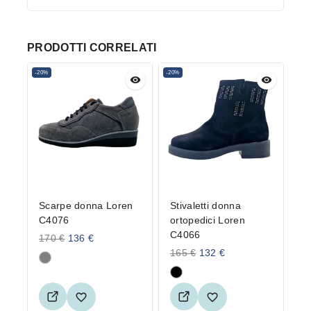
PRODOTTI CORRELATI
-20%
-20%
Scarpe donna Loren
Stivaletti donna
C4076
ortopedici Loren
C4066
170
€
136
€
165
€
132
€