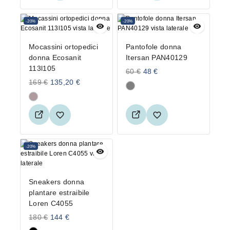
-20%
-20%
Mocassini ortopedici
Pantofole donna
donna Ecosanit
Itersan PAN40129
113l105
60
€
48
€
169
€
135,20
€
-20%
Sneakers donna
plantare estraibile
Loren C4055
180
€
144
€