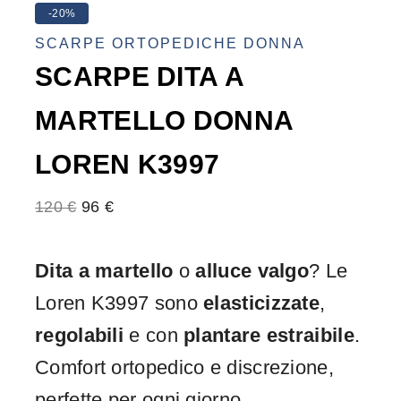
-20%
SCARPE ORTOPEDICHE DONNA
SCARPE DITA A
MARTELLO DONNA
LOREN K3997
120
€
96
€
Dita a martello
o
alluce valgo
? Le
Loren K3997 sono
elasticizzate
,
regolabili
e con
plantare estraibile
.
Comfort ortopedico e discrezione,
perfette per ogni giorno.