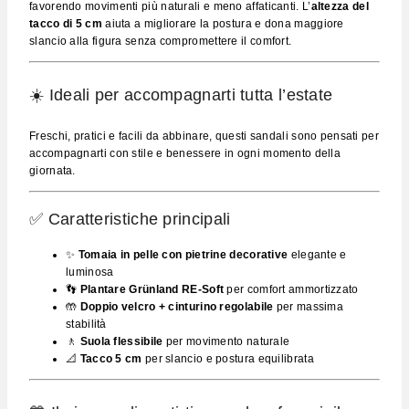
favorendo movimenti più naturali e meno affaticanti. L’
altezza del
tacco di 5 cm
aiuta a migliorare la postura e dona maggiore
slancio alla figura senza compromettere il comfort.
☀️ Ideali per accompagnarti tutta l’estate
Freschi, pratici e facili da abbinare, questi sandali sono pensati per
accompagnarti con stile e benessere in ogni momento della
giornata.
✅ Caratteristiche principali
✨
Tomaia in pelle con pietrine decorative
elegante e
luminosa
👣
Plantare Grünland RE-Soft
per comfort ammortizzato
🤲
Doppio velcro + cinturino regolabile
per massima
stabilità
🚶
Suola flessibile
per movimento naturale
📐
Tacco 5 cm
per slancio e postura equilibrata