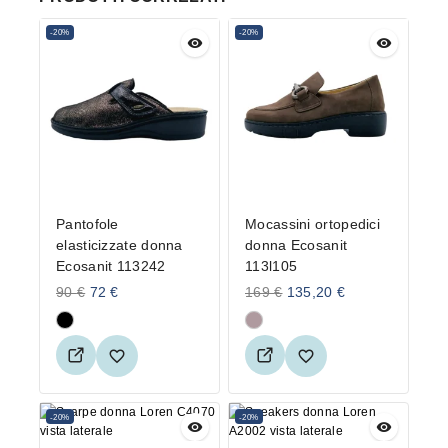
-20%
-20%
Pantofole
Mocassini ortopedici
elasticizzate donna
donna Ecosanit
Ecosanit 113242
113l105
90
€
72
€
169
€
135,20
€
-20%
-20%