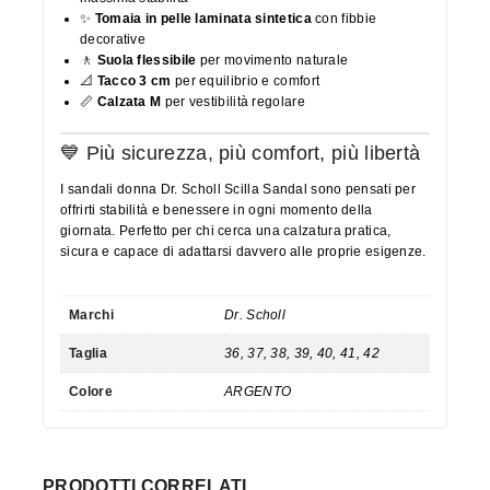
✨
Tomaia in pelle laminata sintetica
con fibbie
decorative
🚶
Suola flessibile
per movimento naturale
📐
Tacco 3 cm
per equilibrio e comfort
📏
Calzata M
per vestibilità regolare
💙 Più sicurezza, più comfort, più libertà
I sandali donna Dr. Scholl Scilla Sandal sono pensati per
offrirti stabilità e benessere in ogni momento della
giornata. Perfetto per chi cerca una calzatura pratica,
sicura e capace di adattarsi davvero alle proprie esigenze.
Marchi
Dr. Scholl
Taglia
36, 37, 38, 39, 40, 41, 42
Colore
ARGENTO
PRODOTTI CORRELATI