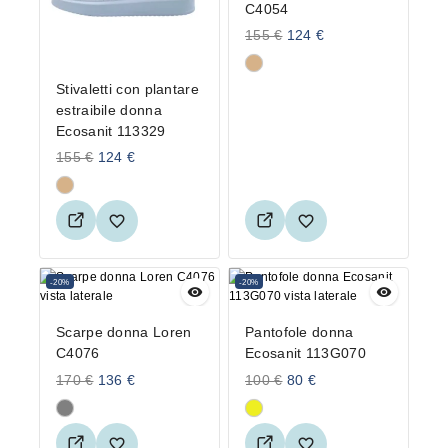
C4054
155
€
124
€
Stivaletti con plantare
estraibile donna
Ecosanit 113329
155
€
124
€
-20%
-20%
Scarpe donna Loren
Pantofole donna
C4076
Ecosanit 113G070
170
€
136
€
100
€
80
€