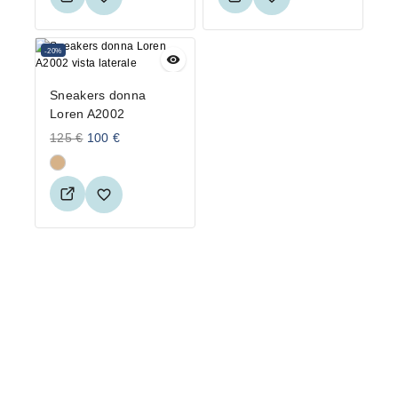
-20%
Sneakers donna
Loren A2002
125
€
100
€