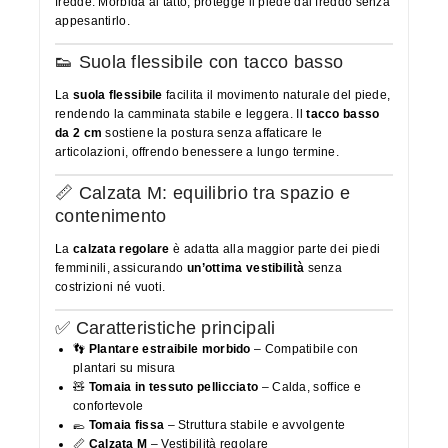
fredde. Morbida al tatto, protegge il piede dal freddo senza
appesantirlo.
👟 Suola flessibile con tacco basso
La
suola flessibile
facilita il movimento naturale del piede,
rendendo la camminata stabile e leggera. Il
tacco basso
da 2 cm
sostiene la postura senza affaticare le
articolazioni, offrendo benessere a lungo termine.
📏 Calzata M: equilibrio tra spazio e
contenimento
La
calzata regolare
è adatta alla maggior parte dei piedi
femminili, assicurando
un’ottima vestibilità
senza
costrizioni né vuoti.
✅ Caratteristiche principali
👣
Plantare estraibile morbido
– Compatibile con
plantari su misura
🧸
Tomaia in tessuto pellicciato
– Calda, soffice e
confortevole
🥿
Tomaia fissa
– Struttura stabile e avvolgente
📏
Calzata M
– Vestibilità regolare