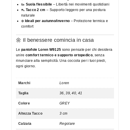
👟
Suola flessibile
– Libertà nei movimenti quotidiani
👠
Tacco 2 cm
– Supporto leggero per una postura
naturale
❄️
Ideali per autunno/inverno
– Protezione termica e
comfort
🌼 Il benessere comincia in casa
Le
pantofole Loren W9125
sono pensate per chi desidera
unire
comfort termico e supporto ortopedico
, senza
rinunciare alla semplicità. Una coccola per i tuoi piedi,
ogni giorno.
Marchi
Loren
Taglia
36, 39, 40, 41
Colore
GREY
Altezza Tacco
3 cm
Calzata
Regolare