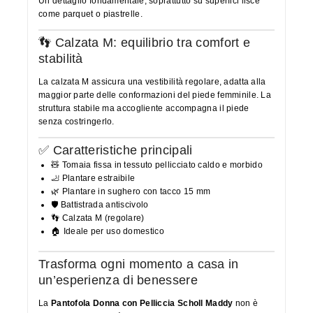
Un dettaglio fondamentale, soprattutto su superfici lisce
come parquet o piastrelle.
👣 Calzata M: equilibrio tra comfort e
stabilità
La calzata M assicura una vestibilità regolare, adatta alla
maggior parte delle conformazioni del piede femminile. La
struttura stabile ma accogliente accompagna il piede
senza costringerlo.
✅ Caratteristiche principali
🧸 Tomaia fissa in tessuto pellicciato caldo e morbido
🦶 Plantare estraibile
🌿 Plantare in sughero con tacco 15 mm
🛡️ Battistrada antiscivolo
👣 Calzata M (regolare)
🏠 Ideale per uso domestico
Trasforma ogni momento a casa in
un’esperienza di benessere
La
Pantofola Donna con Pelliccia Scholl Maddy
non è