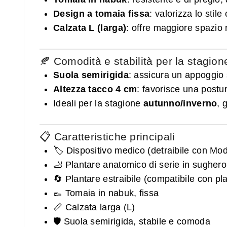
Design a tomaia fissa
: valorizza lo sti
Calzata L (larga)
: offre maggiore spazio 
🍂 Comodità e stabilità per la stagion
Suola semirigida
: assicura un appoggio s
Altezza tacco 4 cm
: favorisce una postur
Ideali per la stagione
autunno/inverno
, 
📋 Caratteristiche principali
🏷️ Dispositivo medico (detraibile con Mo
🦶 Plantare anatomico di serie in sughero
🔄 Plantare estraibile (compatibile con pl
👞 Tomaia in nabuk, fissa
📏 Calzata larga (L)
🛡️ Suola semirigida, stabile e comoda