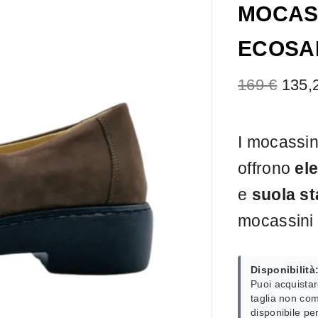
MOCASS
ECOSAN
169
€
135,
I mocassin
offrono
el
e
suola st
mocassini t
Disponibilità
Puoi acquistar
taglia non com
disponibile pe