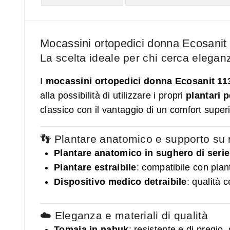
Mocassini ortopedici donna Ecosanit 
La scelta ideale per chi cerca eleganz
I
mocassini ortopedici donna Ecosanit 1
alla possibilità di utilizzare i propri
plantari p
classico con il vantaggio di un comfort super
👣 Plantare anatomico e supporto su
Plantare anatomico in sughero di serie
Plantare estraibile
: compatibile con plan
Dispositivo medico detraibile
: qualità 
☁️ Eleganza e materiali di qualità
Tomaia in nabuk
: resistente e di pregio,