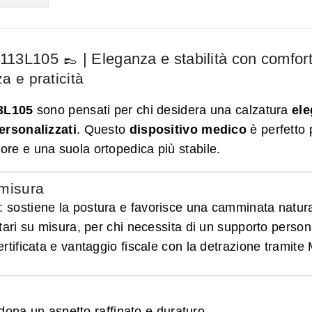
113L105 👞 | Eleganza e stabilità con comfor
a e praticità
13L105
sono pensati per chi desidera una calzatura
ele
ersonalizzati
. Questo
dispositivo medico
è perfetto 
iore e una suola ortopedica più stabile.
 misura
: sostiene la postura e favorisce una camminata natura
tari su misura, per chi necessita di un supporto person
certificata e vantaggio fiscale con la detrazione tramite
 dona un aspetto raffinato e duraturo.