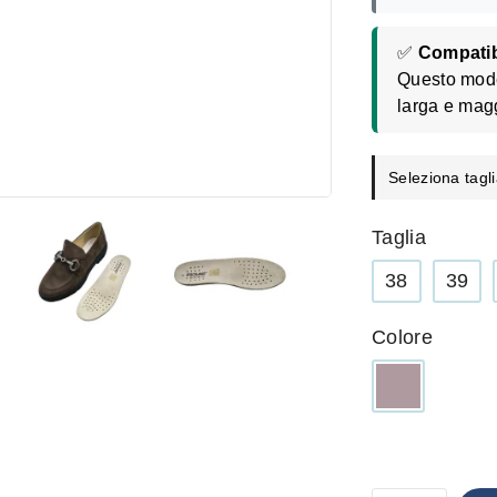
✅
Compatib
Questo model
larga e mag
Seleziona tagli
Taglia
38
39
Colore