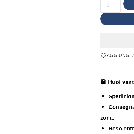
AGGIUNGI A
🛍️ I tuoi va
Spedizion
Consegna i
zona.
Reso entr