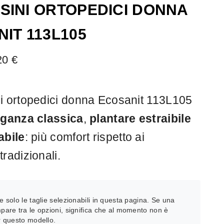
INI ORTOPEDICI DONNA
IT 113L105
20
€
i ortopedici donna Ecosanit 113L105
eganza classica
,
plantare estraibile
abile
: più comfort rispetto ai
radizionali.
:
e solo le taglie selezionabili in questa pagina. Se una
pare tra le opzioni, significa che al momento non è
r questo modello.