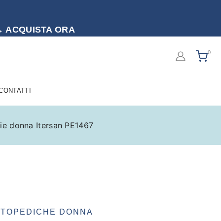
to → ACQUISTA ORA
0
 CONTATTI
rie donna Itersan PE1467
RTOPEDICHE DONNA