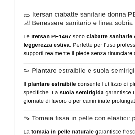
🥿 Itersan ciabatte sanitarie donna PE
🦶 Benessere sanitario e linea sobria
Le
Itersan PE1467
sono
ciabatte sanitarie
leggerezza estiva
. Perfette per l’uso profe
supporti realmente il piede senza rinunciare a
👟 Plantare estraibile e suola semirig
Il
plantare estraibile
consente l’utilizzo di p
specifiche. La
suola semirigida
garantisce u
giornate di lavoro o per camminate prolungat
👡 Tomaia fissa in pelle con elastici: p
La
tomaia in pelle naturale
garantisce fresc