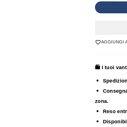
AGGIUNGI A
🛍️ I tuoi va
Spedizion
Consegna i
zona.
Reso entr
Disponib