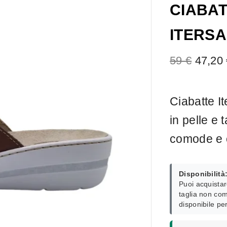
CIABAT
ITERSA
59
€
47,20
Ciabatte It
in pelle e 
comode e c
Disponibilità
Puoi acquistar
taglia non com
disponibile pe