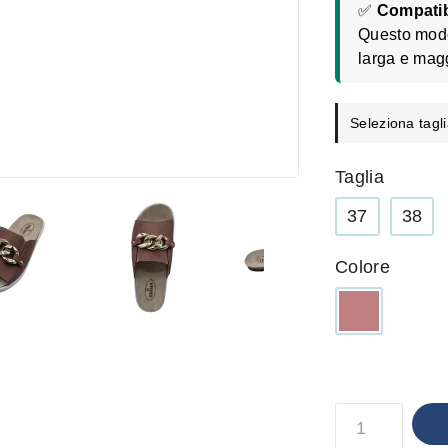
✅
Compatib
Questo model
larga e mag
Seleziona tagli
Taglia
37
38
Colore