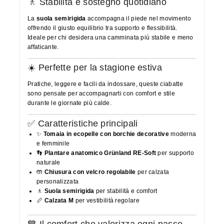
🚶 Stabilità e sostegno quotidiano
La
suola semirigida
accompagna il piede nel movimento
offrendo il giusto equilibrio tra supporto e flessibilità.
Ideale per chi desidera una camminata più stabile e meno
affaticante.
☀️ Perfette per la stagione estiva
Pratiche, leggere e facili da indossare, queste ciabatte
sono pensate per accompagnarti con comfort e stile
durante le giornate più calde.
✅ Caratteristiche principali
✨
Tomaia in ecopelle con borchie decorative
moderna
e femminile
👣
Plantare anatomico Grünland RE-Soft
per supporto
naturale
🤲
Chiusura con velcro regolabile
per calzata
personalizzata
🚶
Suola semirigida
per stabilità e comfort
📏
Calzata M
per vestibilità regolare
💙 Il comfort che valorizza ogni passo