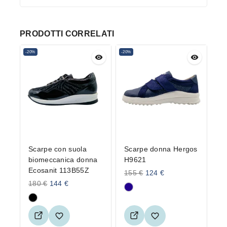
PRODOTTI CORRELATI
-20%
-20%
Scarpe con suola
Scarpe donna Hergos
biomeccanica donna
H9621
Ecosanit 113B55Z
155
€
124
€
180
€
144
€