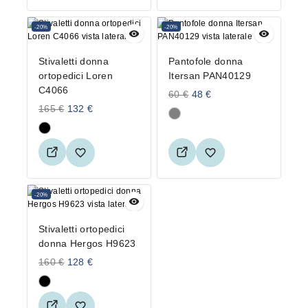
-20%
-20%
Stivaletti donna
Pantofole donna
ortopedici Loren
Itersan PAN40129
C4066
60
€
48
€
165
€
132
€
-20%
Stivaletti ortopedici
donna Hergos H9623
160
€
128
€