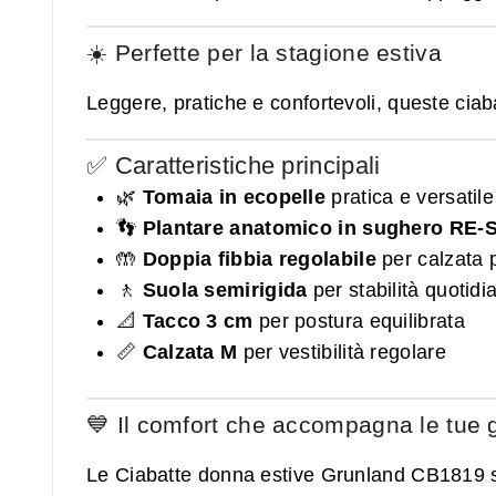
☀️ Perfette per la stagione estiva
Leggere, pratiche e confortevoli, queste ciab
✅ Caratteristiche principali
🌿
Tomaia in ecopelle
pratica e versatile
👣
Plantare anatomico in sughero RE-S
🤲
Doppia fibbia regolabile
per calzata 
🚶
Suola semirigida
per stabilità quotidi
📐
Tacco 3 cm
per postura equilibrata
📏
Calzata M
per vestibilità regolare
💙 Il comfort che accompagna le tue 
Le Ciabatte donna estive Grunland CB1819 son