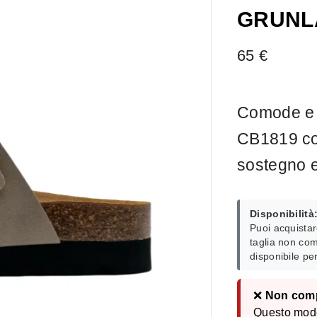
GRUNL
65
€
Comode e p
CB1819 con
sostegno e
Disponibilità
Puoi acquistar
taglia non com
disponibile pe
❌
Non compa
Questo model