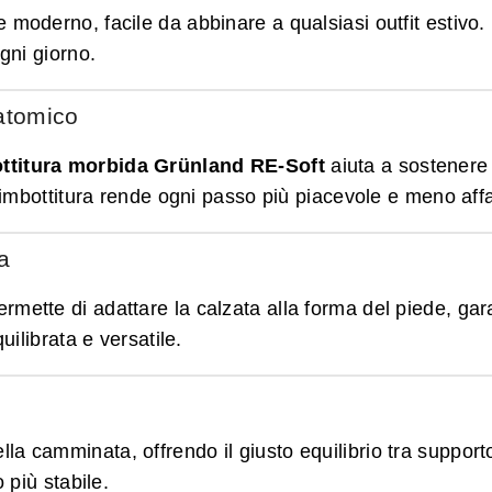
 moderno, facile da abbinare a qualsiasi outfit estivo
gni giorno.
atomico
ttitura morbida Grünland RE-Soft
aiuta a sostenere 
imbottitura rende ogni passo più piacevole e meno affa
a
rmette di adattare la calzata alla forma del piede, gara
uilibrata e versatile.
a camminata, offrendo il giusto equilibrio tra supporto e
 più stabile.