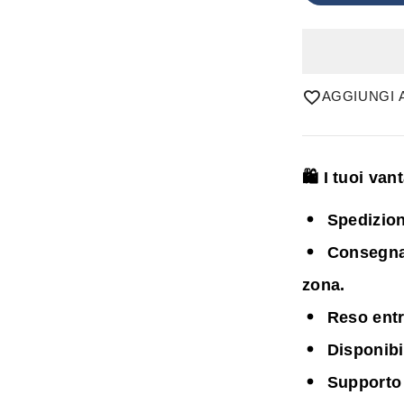
AGGIUNGI A
🛍️ I tuoi va
Spedizion
Consegna i
zona.
Reso entr
Disponib
Supporto