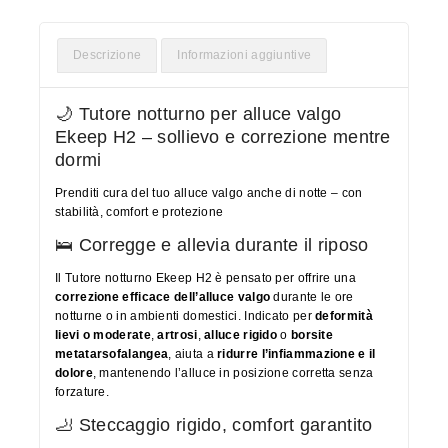
Descrizione
Informazioni aggiuntive
🌙 Tutore notturno per alluce valgo
Ekeep H2 – sollievo e correzione mentre
dormi
Prenditi cura del tuo alluce valgo anche di notte – con
stabilità, comfort e protezione
🛌 Corregge e allevia durante il riposo
Il Tutore notturno Ekeep H2 è pensato per offrire una
correzione efficace dell’alluce valgo
durante le ore
notturne o in ambienti domestici. Indicato per
deformità
lievi o moderate
,
artrosi
,
alluce rigido
o
borsite
metatarsofalangea
, aiuta a
ridurre l’infiammazione e il
dolore
, mantenendo l’alluce in posizione corretta senza
forzature.
🦶 Steccaggio rigido, comfort garantito