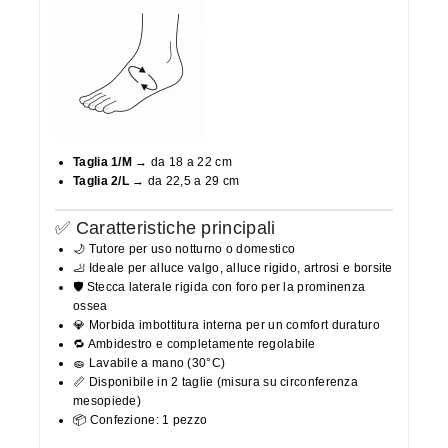
Taglia 1/M
→ da 18 a 22 cm
Taglia 2/L
→ da 22,5 a 29 cm
✅ Caratteristiche principali
🌙 Tutore per uso notturno o domestico
🦶 Ideale per alluce valgo, alluce rigido, artrosi e borsite
🛡️ Stecca laterale rigida con foro per la prominenza
ossea
💎 Morbida imbottitura interna per un comfort duraturo
🔁 Ambidestro e completamente regolabile
🧽 Lavabile a mano (30°C)
📏 Disponibile in 2 taglie (misura su circonferenza
mesopiede)
📦 Confezione: 1 pezzo