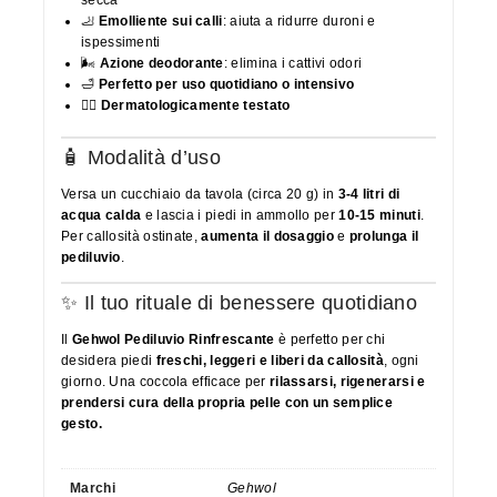
🦶
Emolliente sui calli
: aiuta a ridurre duroni e
ispessimenti
🌬️
Azione deodorante
: elimina i cattivi odori
🛁
Perfetto per uso quotidiano o intensivo
👩‍⚕️
Dermatologicamente testato
🧴 Modalità d’uso
Versa un cucchiaio da tavola (circa 20 g) in
3-4 litri di
acqua calda
e lascia i piedi in ammollo per
10-15 minuti
.
Per callosità ostinate,
aumenta il dosaggio
e
prolunga il
pediluvio
.
✨ Il tuo rituale di benessere quotidiano
Il
Gehwol Pediluvio Rinfrescante
è perfetto per chi
desidera piedi
freschi, leggeri e liberi da callosità
, ogni
giorno. Una coccola efficace per
rilassarsi, rigenerarsi e
prendersi cura della propria pelle con un semplice
gesto.
Marchi
Gehwol