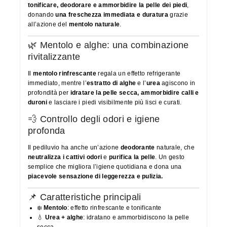
tonificare, deodorare e ammorbidire la pelle dei piedi
,
donando
una freschezza immediata e duratura
grazie
all’azione del
mentolo naturale
.
🌿 Mentolo e alghe: una combinazione
rivitalizzante
Il
mentolo rinfrescante
regala un effetto refrigerante
immediato, mentre l’
estratto di alghe
e l’
urea
agiscono in
profondità per
idratare la pelle secca, ammorbidire calli e
duroni
e lasciare i piedi visibilmente più lisci e curati.
💨 Controllo degli odori e igiene
profonda
Il pediluvio ha anche un’azione
deodorante
naturale, che
neutralizza i cattivi odori
e
purifica la pelle
. Un gesto
semplice che migliora l’igiene quotidiana e dona una
piacevole sensazione di leggerezza e pulizia.
📌 Caratteristiche principali
❄️
Mentolo
: effetto rinfrescante e tonificante
💧
Urea + alghe
: idratano e ammorbidiscono la pelle
secca