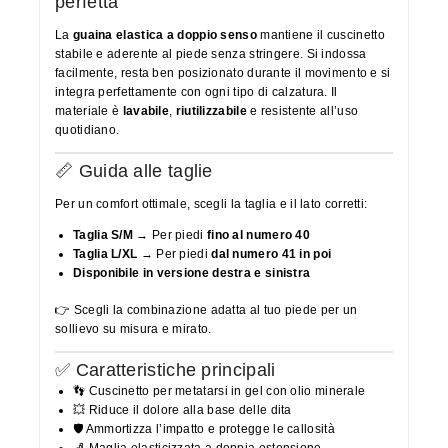
perfetta
La
guaina elastica a doppio senso
mantiene il cuscinetto
stabile e aderente al piede senza stringere. Si indossa
facilmente, resta ben posizionato durante il movimento e si
integra perfettamente con ogni tipo di calzatura. Il
materiale è
lavabile
,
riutilizzabile
e resistente all’uso
quotidiano.
📏 Guida alle taglie
Per un comfort ottimale, scegli la taglia e il lato corretti:
Taglia S/M
→ Per piedi
fino al numero 40
Taglia L/XL
→ Per piedi
dal numero 41 in poi
Disponibile in versione destra e sinistra
👉 Scegli la combinazione adatta al tuo piede per un
sollievo su misura e mirato.
✅ Caratteristiche principali
👣 Cuscinetto per metatarsi in gel con olio minerale
💥 Riduce il dolore alla base delle dita
🛡️ Ammortizza l’impatto e protegge le callosità
🧦 Maglia elasticizzata a doppia estensione