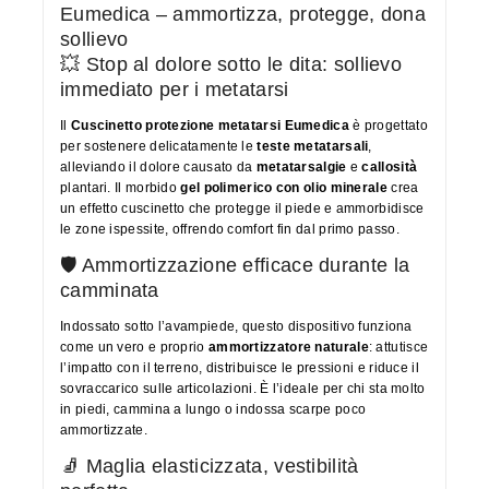
Eumedica – ammortizza, protegge, dona
sollievo
💥 Stop al dolore sotto le dita: sollievo
immediato per i metatarsi
Il
Cuscinetto protezione metatarsi Eumedica
è progettato
per sostenere delicatamente le
teste metatarsali
,
alleviando il dolore causato da
metatarsalgie
e
callosità
plantari. Il morbido
gel polimerico con olio minerale
crea
un effetto cuscinetto che protegge il piede e ammorbidisce
le zone ispessite, offrendo comfort fin dal primo passo.
🛡️ Ammortizzazione efficace durante la
camminata
Indossato sotto l’avampiede, questo dispositivo funziona
come un vero e proprio
ammortizzatore naturale
: attutisce
l’impatto con il terreno, distribuisce le pressioni e riduce il
sovraccarico sulle articolazioni. È l’ideale per chi sta molto
in piedi, cammina a lungo o indossa scarpe poco
ammortizzate.
🧦 Maglia elasticizzata, vestibilità