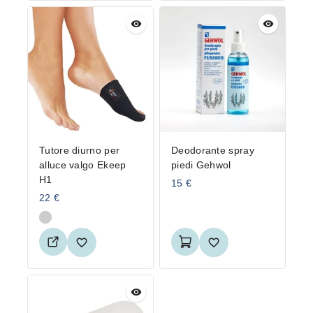
Tutore diurno per
Deodorante spray
alluce valgo Ekeep
piedi Gehwol
H1
15
€
22
€