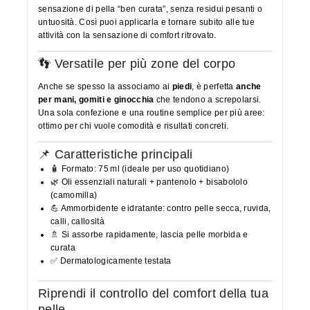
sensazione di pella “ben curata”, senza residui pesanti o
untuosità. Così puoi applicarla e tornare subito alle tue
attività con la sensazione di comfort ritrovato.
👣 Versatile per più zone del corpo
Anche se spesso la associamo ai
piedi
, è perfetta
anche
per mani, gomiti e ginocchia
che tendono a screpolarsi.
Una sola confezione e una routine semplice per più aree:
ottimo per chi vuole comodità e risultati concreti.
📌 Caratteristiche principali
🧴 Formato: 75 ml (ideale per uso quotidiano)
🌿 Oli essenziali naturali + pantenolo + bisabololo
(camomilla)
💪 Ammorbidente e idratante: contro pelle secca, ruvida,
calli, callosità
🚿 Si assorbe rapidamente, lascia pelle morbida e
curata
✅ Dermatologicamente testata
Riprendi il controllo del comfort della tua
pelle