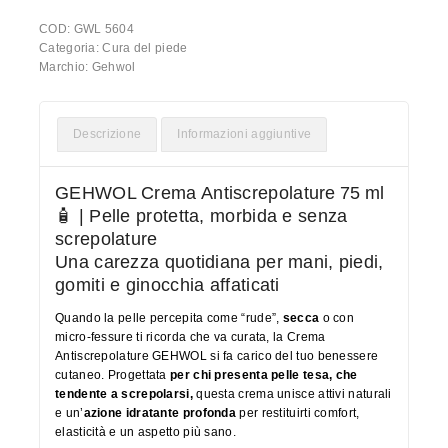
COD:
GWL 5604
Categoria:
Cura del piede
Marchio:
Gehwol
Descrizione
Informazioni aggiuntive
GEHWOL Crema Antiscrepolature 75 ml
🧴 | Pelle protetta, morbida e senza
screpolature
Una carezza quotidiana per mani, piedi,
gomiti e ginocchia affaticati
Quando la pelle percepita come “rude”,
secca
o con
micro‑fessure ti ricorda che va curata, la Crema
Antiscrepolature GEHWOL si fa carico del tuo benessere
cutaneo. Progettata
per chi presenta pelle tesa, che
tendente a screpolarsi,
questa crema unisce attivi naturali
e un’
azione idratante profonda
per restituirti comfort,
elasticità e un aspetto più sano.