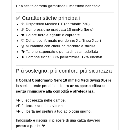
Una scelta corretta garantisce il massimo beneficio.
✅ Caratteristiche principali
🩺 Dispositivo Medico CE (detraibile 730)
🦵 Compressione graduata 18 mmHg (forte)
🖤 Colore nero elegante e coprente
🤍 Collant conformato per donne XL (linea XLei)
👗 Mutandina con cinturino morbido e stabile
👣 Tallone sagomato e punta chiusa modellata
🧵 Composizione: 83% poliammide, 17% elastan
Più sostegno, più comfort, più sicurezza
Il
Collant Conformato Nero 18 mmHg Medi Swing XLei
è
la scelta ideale per chi desidera
un supporto efficace
senza rinunciare alla comodità e all’eleganza
.
>Più leggerezza nelle gambe.
>Più sicurezza nei movimenti.
>Più libertà nel sentirti a tuo agio ogni giorno.
Indossalo e riscopri il piacere di una calza davvero
pensata per te. 💙