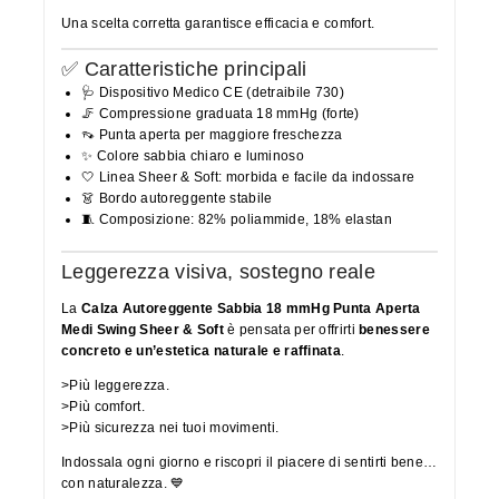
Una scelta corretta garantisce efficacia e comfort.
✅ Caratteristiche principali
🩺 Dispositivo Medico CE (detraibile 730)
🦵 Compressione graduata 18 mmHg (forte)
👡 Punta aperta per maggiore freschezza
✨ Colore sabbia chiaro e luminoso
🤍 Linea Sheer & Soft: morbida e facile da indossare
👗 Bordo autoreggente stabile
🧵 Composizione: 82% poliammide, 18% elastan
Leggerezza visiva, sostegno reale
La
Calza Autoreggente Sabbia 18 mmHg Punta Aperta
Medi Swing Sheer & Soft
è pensata per offrirti
benessere
concreto e un’estetica naturale e raffinata
.
>Più leggerezza.
>Più comfort.
>Più sicurezza nei tuoi movimenti.
Indossala ogni giorno e riscopri il piacere di sentirti bene…
con naturalezza. 💙