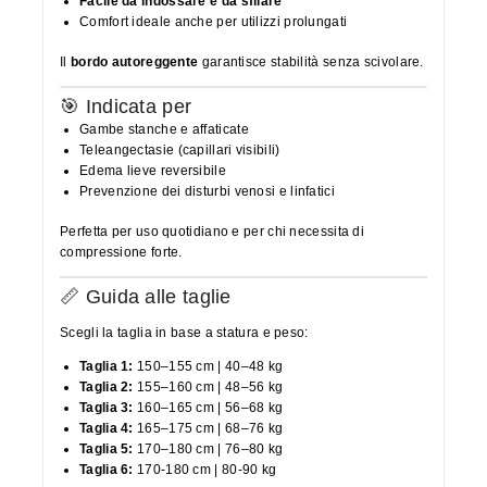
Facile da indossare e da sfilare
Comfort ideale anche per utilizzi prolungati
Il
bordo autoreggente
garantisce stabilità senza scivolare.
🎯 Indicata per
Gambe stanche e affaticate
Teleangectasie (capillari visibili)
Edema lieve reversibile
Prevenzione dei disturbi venosi e linfatici
Perfetta per uso quotidiano e per chi necessita di
compressione forte.
📏 Guida alle taglie
Scegli la taglia in base a statura e peso:
Taglia 1:
150–155 cm | 40–48 kg
Taglia 2:
155–160 cm | 48–56 kg
Taglia 3:
160–165 cm | 56–68 kg
Taglia 4:
165–175 cm | 68–76 kg
Taglia 5:
170–180 cm | 76–80 kg
Taglia 6:
170-180 cm | 80-90 kg