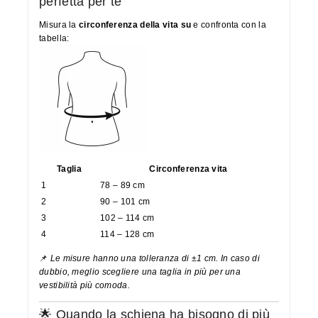
perfetta per te
Misura la
circonferenza della vita su
e confronta con la
tabella:
Taglia
Circonferenza vita
1
78 – 89 cm
2
90 – 101 cm
3
102 – 114 cm
4
114 – 128 cm
📌
Le misure hanno una tolleranza di ±1 cm. In caso di
dubbio, meglio scegliere una taglia in più per una
vestibilità più comoda.
🌟 Quando la schiena ha bisogno di più