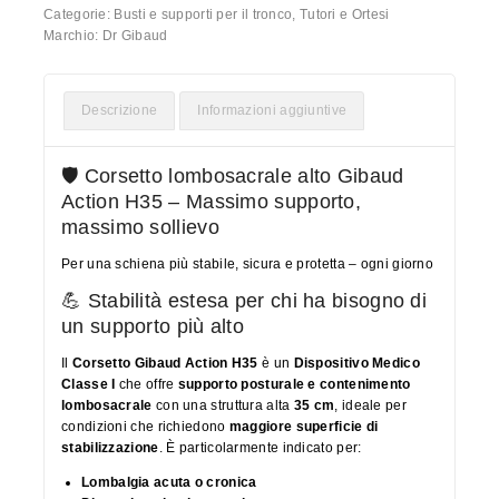
Categorie:
Busti e supporti per il tronco
,
Tutori e Ortesi
Marchio:
Dr Gibaud
Descrizione
Informazioni aggiuntive
🛡️ Corsetto lombosacrale alto Gibaud
Action H35 – Massimo supporto,
massimo sollievo
Per una schiena più stabile, sicura e protetta – ogni giorno
💪 Stabilità estesa per chi ha bisogno di
un supporto più alto
Il
Corsetto Gibaud Action H35
è un
Dispositivo Medico
Classe I
che offre
supporto posturale e contenimento
lombosacrale
con una struttura alta
35 cm
, ideale per
condizioni che richiedono
maggiore superficie di
stabilizzazione
. È particolarmente indicato per:
Lombalgia acuta o cronica