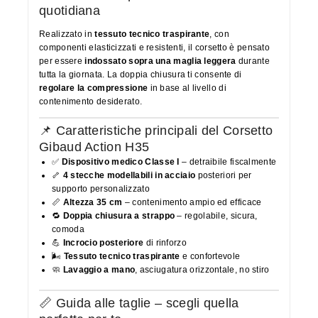
quotidiana
Realizzato in
tessuto tecnico traspirante
, con
componenti elasticizzati e resistenti, il corsetto è pensato
per essere
indossato sopra una maglia leggera
durante
tutta la giornata. La doppia chiusura ti consente di
regolare la compressione
in base al livello di
contenimento desiderato.
📌 Caratteristiche principali del Corsetto
Gibaud Action H35
✅
Dispositivo medico Classe I
– detraibile fiscalmente
🦴
4 stecche modellabili in acciaio
posteriori per
supporto personalizzato
📏
Altezza 35 cm
– contenimento ampio ed efficace
🔁
Doppia chiusura a strappo
– regolabile, sicura,
comoda
💪
Incrocio posteriore
di rinforzo
🌬
Tessuto tecnico traspirante
e confortevole
🧼
Lavaggio a mano
, asciugatura orizzontale, no stiro
📏 Guida alle taglie – scegli quella