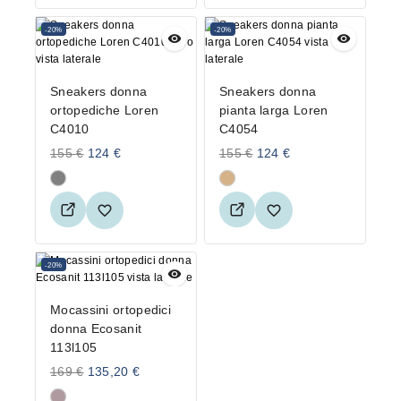
-20%
-20%
Sneakers donna
Sneakers donna
ortopediche Loren
pianta larga Loren
C4010
C4054
155
€
124
€
155
€
124
€
-20%
Mocassini ortopedici
donna Ecosanit
113l105
169
€
135,20
€