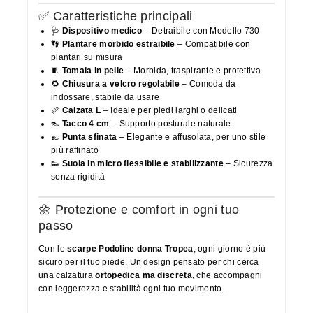
✅ Caratteristiche principali
🩺
Dispositivo medico
– Detraibile con Modello 730
👣
Plantare morbido estraibile
– Compatibile con
plantari su misura
🧵
Tomaia in pelle
– Morbida, traspirante e protettiva
🔁
Chiusura a velcro regolabile
– Comoda da
indossare, stabile da usare
📏
Calzata L
– Ideale per piedi larghi o delicati
👠
Tacco 4 cm
– Supporto posturale naturale
👞
Punta sfinata
– Elegante e affusolata, per uno stile
più raffinato
👟
Suola in micro flessibile e stabilizzante
– Sicurezza
senza rigidità
🌼 Protezione e comfort in ogni tuo
passo
Con le
scarpe Podoline donna Tropea
, ogni giorno è più
sicuro per il tuo piede. Un design pensato per chi cerca
una calzatura
ortopedica ma discreta
, che accompagni
con leggerezza e stabilità ogni tuo movimento.