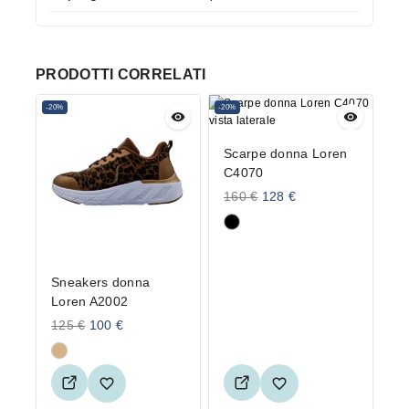
PRODOTTI CORRELATI
-20%
-20%
Scarpe donna Loren
C4070
160
€
128
€
Sneakers donna
Loren A2002
125
€
100
€