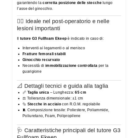
garantendo la
corretta posizione delle stecche
lungo
l’asse del ginocchio.
👨‍⚕️ Ideale nel post-operatorio e nelle
lesioni importanti
Il
tutore G3 Fullfoam Ekeep
è indicato in caso di:
Interventi ai legamenti o al menisco
Fratture femorali stabili
Ginocchio recurvato
Necessità di
immobilizzazione controllata
per la
guarigione
📐 Dettagli tecnici e guida alla taglia
📏
Taglia unica
– Lunghezza:
65 cm
⚖️ Tolleranza dimensionale: ±1 cm
🔩
Stecche in acciaio
con R.O.M. regolabile
🧵 Composizione tessile: Poliestere, Poliammide,
Poliuretano, Foam, Polipropilene
🩺 Caratteristiche principali del tutore G3
Fullfoam Ekeep