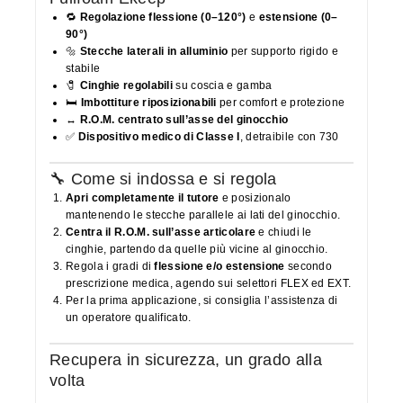
🔁
Regolazione flessione (0–120°)
e
estensione (0–
90°)
🔩
Stecche laterali in alluminio
per supporto rigido e
stabile
🧷
Cinghie regolabili
su coscia e gamba
🛏️
Imbottiture riposizionabili
per comfort e protezione
↔️
R.O.M. centrato sull’asse del ginocchio
✅
Dispositivo medico di Classe I
, detraibile con 730
🔧 Come si indossa e si regola
Apri completamente il tutore
e posizionalo
mantenendo le stecche parallele ai lati del ginocchio.
Centra il R.O.M. sull’asse articolare
e chiudi le
cinghie, partendo da quelle più vicine al ginocchio.
Regola i gradi di
flessione e/o estensione
secondo
prescrizione medica, agendo sui selettori FLEX ed EXT.
Per la prima applicazione, si consiglia l’assistenza di
un operatore qualificato.
Recupera in sicurezza, un grado alla
volta