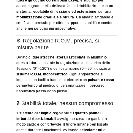
tutore ginocchio G3 Fullfoam Ekeep
è studiato per
accompagnarti nella delicata fase di riabilitazione con un
sistema regolabile di flessione ed estensione
, per una
mobilizzazione graduale e sicura
. Un alleato affidabile e
certificato, pensato per offrire supporto, stabilità e comfort
anche nei percorsi più impegnativi.
⚙️ Regolazione R.O.M. precisa, su
misura per te
Dotato di
due stecche laterali articolate in alluminio
,
questo tutore consente la regolazione millimetrica della
flessione (0°–120°) e dell’estensione (0°–90°), grazie al
sistema
R.O.M. monocentrico
. Ogni angolazione si
imposta con facilità tramite i
selettori con pulsante rosso
,
permettendo al medico di personalizzare il percorso
riabilitativo passo dopo passo.
🔒 Stabilità totale, nessun compromesso
Il
sistema di cinghie regolabili
e i
quattro pannelli
imbottiti riposizionabili
avvolgono coscia e gamba in
modo saldo e confortevole. Il tutore rimane ben fissato
anche durante i movimenti,
evitando scivolamenti
e